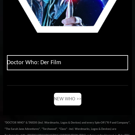
Doctor Who: Der Film
NEW WHO >>
"DOCTOR WHO" & TARDIS (incl. Wordmarks, Logos & Devices) and every Spin-Off ("K-9 and Company",
"The Sarah Jane Adventures", "Torchwood", "Class" - incl. Wordmarks, Logos & Devices) are