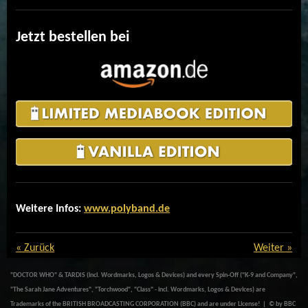
Jetzt bestellen bei
Weitere Infos:
www.polyband.de
«
Zurück
Weiter
»
"DOCTOR WHO" & TARDIS (incl. Wordmarks, Logos & Devices) and every Spin-Off ("K-9 and Company",
"The Sarah Jane Adventures", "Torchwood", "Class" - incl. Wordmarks, Logos & Devices) are
Trademarks of the BRITISH BROADCASTING CORPORATION (BBC) and are under License! | © by BBC