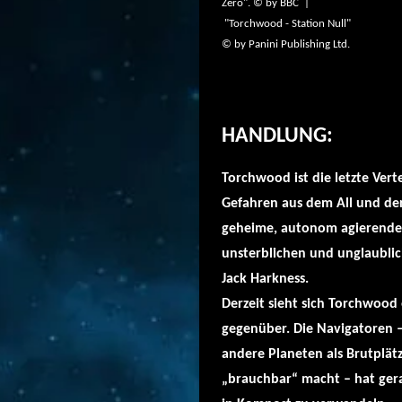
Zero". © by BBC |
"Torchwood - Station Null"
© by
Panini Publishing Ltd.
HANDLUNG:
Torchwood ist die letzte Vert
Gefahren aus dem All und der
geheime, autonom agierende
unsterblichen und unglaubli
Jack Harkness.
Derzeit sieht sich Torchwood 
gegenüber. Die Navigatoren –
andere Planeten als Brutplätz
„brauchbar“ macht – hat ger