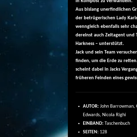
in Kompost zu verwandeln.
Aus bislang unerfindlichen 
der betrügerischen Lady Kari
wenngleich ebenfalls sehr ch
dereinst auch Zeitagent und T
Harkness – unterstützt.
Jack und sein Team versuchen
finden, um die Erde zu retten
scheint dabei in Jacks Vergan
früheren Feinden eines gewiss
AUTOR:
John Barrowman, 
Edwards, Nicola Righi
EINBAND:
Taschenbuch
SEITEN:
128