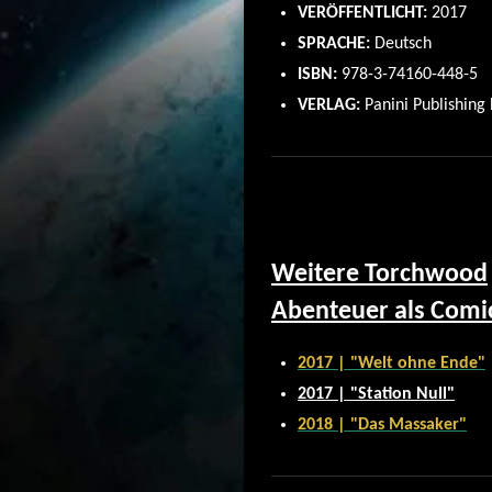
VERÖFFENTLICHT:
2017
SPRACHE:
Deutsch
ISBN:
978-3-74160-448-5
VERLAG:
Panini Publishing 
Weitere Torchwood
Abenteuer als Comi
2017 | "Welt ohne Ende"
2017 | "Station Null"
2018 | "Das Massaker"