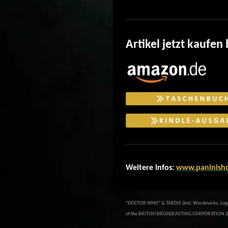
Artikel jetzt kaufen 
Weitere Infos:
www.paninish
"DOCTOR WHO" & TARDIS (incl. Wordmarks, Logos 
of the BRITISH BROADCASTING CORPORATION (BB