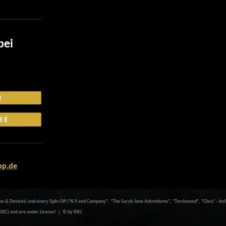
bei
op.de
& Devices) and every Spin-Off ("K-9 and Company", "The Sarah Jane Adventures", "Torchwood", "Class" - inc
C) and are under License! | © by BBC