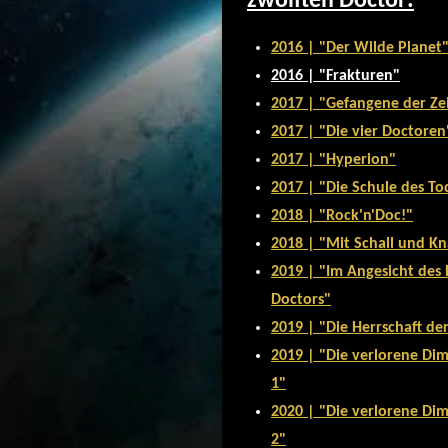
zwölften Doctor:
2016 | "Der Wilde Planet
2016 | "Frakturen"
2017 | "Gefangene der Zeit
2017 | "Die vier Doctoren
2017 | "Hyperion"
2017 | "Die Schule des To
2018 | "Rock'n'Doc!"
2018 | "Mit Schall und Kn
2019 | "Im Angesicht des
Doctors"
2019 | "Die Herrschaft d
2019 | "Die verlorene Dim
1"
2020 | "Die verlorene Dim
2"