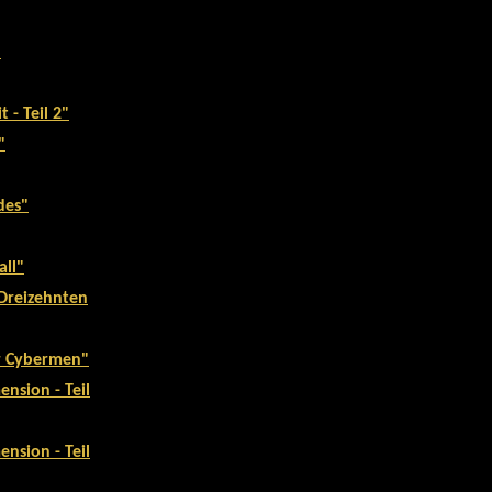
"
 - Teil 2"
"
des"
all"
 Dreizehnten
er Cybermen"
ension - Teil
ension - Teil