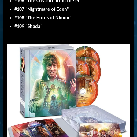
#106 "The Creature from the Pit"
#107 "Nightmare of Eden"
#108 "The Horns of Nimon"
#109 "Shada"