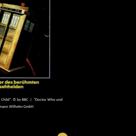
y Child". © by BBC | "Doctor Who und
ldmann Wilhelm GmbH