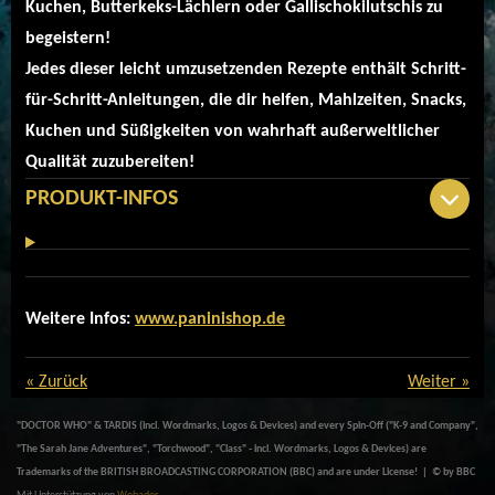
Kuchen, Butterkeks-Lächlern oder Gallischokilutschis zu
begeistern!
Jedes dieser leicht umzusetzenden Rezepte enthält Schritt-
für-Schritt-Anleitungen, die dir helfen, Mahlzeiten, Snacks,
Kuchen und Süßigkeiten von wahrhaft außerweltlicher
Qualität zuzubereiten!
PRODUKT-INFOS
Weitere Infos:
www.paninishop.de
«
Zurück
Weiter
»
"DOCTOR WHO" & TARDIS (incl. Wordmarks, Logos & Devices) and every Spin-Off ("K-9 and Company",
"The Sarah Jane Adventures", "Torchwood", "Class" - incl. Wordmarks, Logos & Devices) are
Trademarks of the BRITISH BROADCASTING CORPORATION (BBC) and are under License! | © by BBC