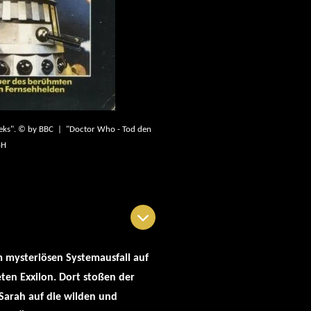
leks". © by BBC | "Doctor Who - Tod den
bH
 mysteriösen Systemausfall auf
en Exxilon. Dort stoßen der
 Sarah auf die wilden und