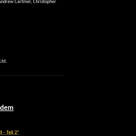
Andrew Cartmel, Christopher
Ltd.
t dem
 - Teil 2"