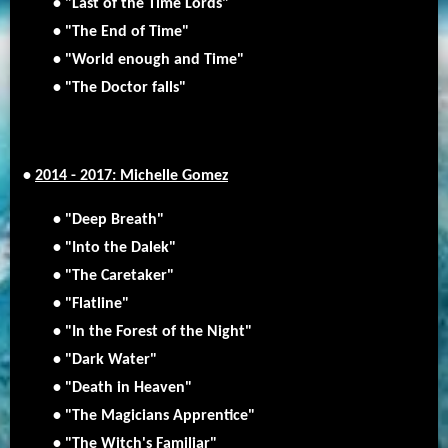
• "Last of the Time Lords"
• "The End of Time"
• "World enough and Time"
• "The Doctor falls"
•
2014 - 2017: Michelle Gomez
• "Deep Breath"
• "Into the Dalek"
• "The Caretaker"
• "Flatline"
• "In the Forest of the Night"
• "Dark Water"
• "Death in Heaven"
• "The Magicians Apprentice"
• "The Witch's Familiar"