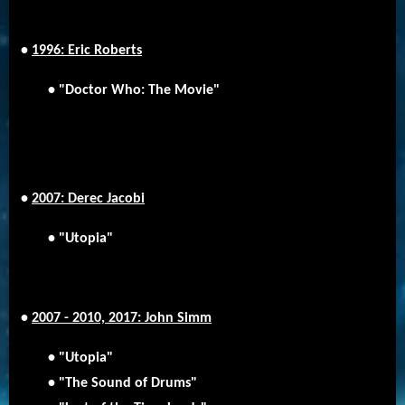
•
1996: Eric Roberts
• "Doctor Who: The Movie"
•
2007: Derec Jacobi
• "Utopia"
•
2007 - 2010, 2017: John Simm
• "Utopia"
• "The Sound of Drums"