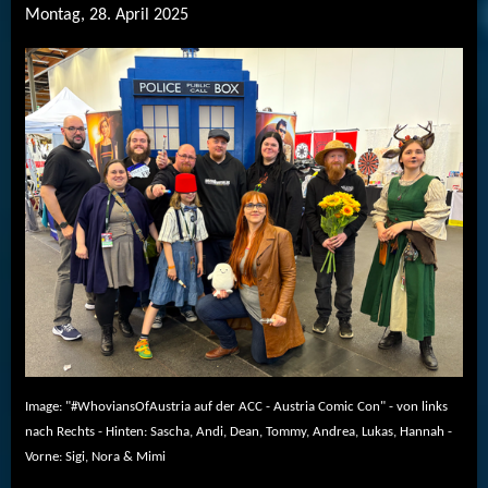
Montag, 28. April 2025
Image: "#WhoviansOfAustria auf der ACC - Austria Comic Con" - von links
nach Rechts - Hinten: Sascha, Andi, Dean, Tommy, Andrea, Lukas, Hannah -
Vorne: Sigi, Nora & Mimi