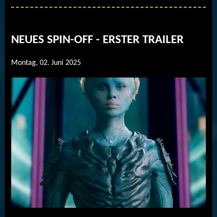
k
a
p
m
NEUES SPIN-OFF - ERSTER TRAILER
Montag, 02. Juni 2025